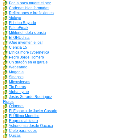
Por la boca muere el pez
Cadenas bien formadas
Reflexiones e irreflexiones
Atalaya
El Lobo Rayado
PaleoFreak
Mihterioh dela siensia
El GNUdista
¡Que inventen ellos!
Ciencia 15
Ethica more cybernetica
Pedro Jorge Romero
Un dragón en el garaje
Webeando
Magonia
Sinapsis
Microsiervos
Tio Petros
Alpha Lyrae
Jesús Gerardo Rodríguez
Flores
Orígenes
El Espacio de Javier Casado
El Último Monolito
Regreso al futuro
Astronomía desde Oaxaca
Cielo para todos
Quizás