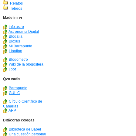
Relatos
Tebeos
Made in rvr
info.astro
Astronomía Digital
Blogalia
Bloxus
Mi Barrapunto
Linotipo
Blogómetro
Wiki de la blogosfera
jibot
Qvo vadis
Barrapunto
GULIC
Círculo Científico de
Canarias
ARP
Bitácoras colegas
Biblioteca de Babel
Una cuestión personal