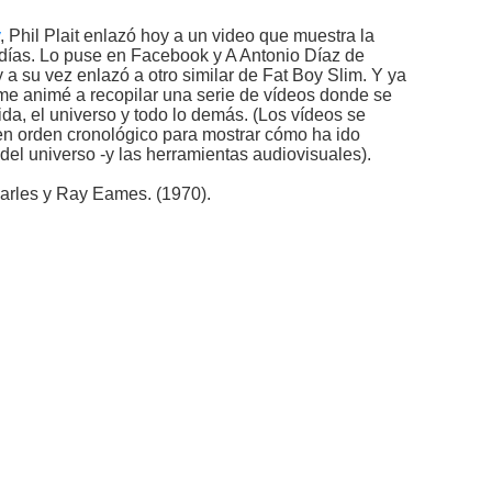
, Phil Plait enlazó hoy a un video que muestra la
 días. Lo puse en Facebook y A Antonio Díaz de
y a su vez enlazó a otro similar de Fat Boy Slim. Y ya
me animé a recopilar una serie de vídeos donde se
vida, el universo y todo lo demás. (Los vídeos se
n orden cronológico para mostrar cómo ha ido
del universo -y las herramientas audiovisuales).
harles y Ray Eames. (1970).