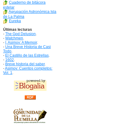
Cuaderno de bitácora
estelar
Agrupación Astronómica Isla
de La Palma
Eureka
Últimas lecturas
-
The God Delusion
.
-
Watchmen
.
-
I, Asimov: A Memoir
.
-
Una Breve Historia de Casi
Todo
.
-
El Castillo de las Estrellas
.
-
1602
.
-
Breve historia del saber
.
-
Asimov: Cuentos completos:
Vol. 1
.