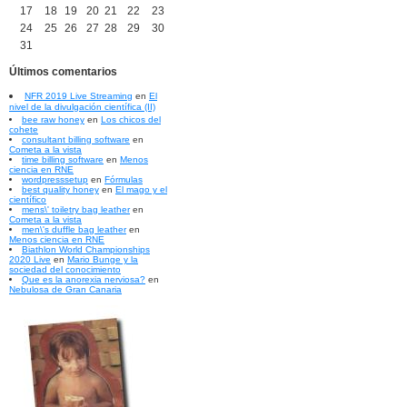
17
18
19
20
21
22
23
24
25
26
27
28
29
30
31
Últimos comentarios
NFR 2019 Live Streaming
en
El
nivel de la divulgación científica (II)
bee raw honey
en
Los chicos del
cohete
consultant billing software
en
Cometa a la vista
time billing software
en
Menos
ciencia en RNE
wordpresssetup
en
Fórmulas
best quality honey
en
El mago y el
científico
mens\' toiletry bag leather
en
Cometa a la vista
men\'s duffle bag leather
en
Menos ciencia en RNE
Biathlon World Championships
2020 Live
en
Mario Bunge y la
sociedad del conocimiento
Que es la anorexia nerviosa?
en
Nebulosa de Gran Canaria