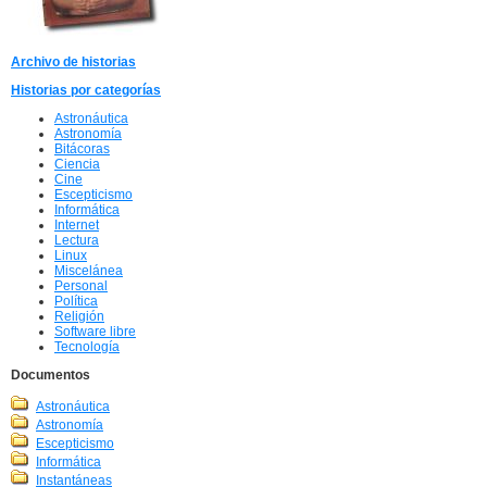
Archivo de historias
Historias por categorías
Astronáutica
Astronomía
Bitácoras
Ciencia
Cine
Escepticismo
Informática
Internet
Lectura
Linux
Miscelánea
Personal
Política
Religión
Software libre
Tecnología
Documentos
Astronáutica
Astronomía
Escepticismo
Informática
Instantáneas