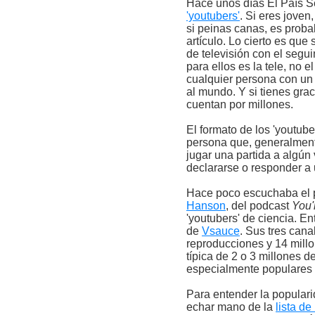
Hace unos días El País S
'youtubers'
. Si eres joven
si peinas canas, es proba
artículo. Lo cierto es q
de televisión con el seg
para ellos es la tele, no 
cualquier persona con un
al mundo. Y si tienes gr
cuentan por millones.
El formato de los 'youtuber
persona que, generalment
jugar una partida a algún
declararse o responder a 
Hace poco escuchaba el
Hanson
, del podcast
You'
'youtubers' de ciencia. E
de
Vsauce
. Sus tres can
reproducciones y 14 mill
típica de 2 o 3 millones 
especialmente populares 
Para entender la popular
echar mano de la
lista d