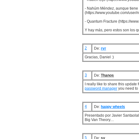
- Nahúm Méndez, aunque tiene 
(https://www.youtube.com/user/
- Quantum Fracture (https://ww
Y hay más, pero estos son los q
2
De:
rvr
Gracias, Daniel :)
3
De:
Thanos
I really like to share this updat
password manager
you need to 
4
De:
happy wheels
Presentado por Javier Santaolal
Big Van Theory....
5
De:
sy