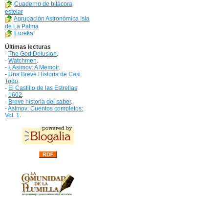
Cuaderno de bitácora
estelar
Agrupación Astronómica Isla
de La Palma
Eureka
Últimas lecturas
-
The God Delusion
.
-
Watchmen
.
-
I, Asimov: A Memoir
.
-
Una Breve Historia de Casi
Todo
.
-
El Castillo de las Estrellas
.
-
1602
.
-
Breve historia del saber
.
-
Asimov: Cuentos completos:
Vol. 1
.