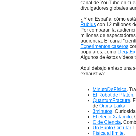
canal de YouTube en cues
divulgadores globales au
¿Y en España, cómo está
Rubius
con 12 millones de
Por comparar, la audienc
millones de espectadores
audiencia. El canal "cient
Experimentos caseros
con
populares, como
LlegaEx
Algunos de éstos vídeos t
Aquí debajo enlazo una 
exhaustiva:
MinutoDeFísica
. Tr
El Robot de Platón
.
QuantumFracture
. 
de
Órbita Laika
.
3minutos
. Curiosid
El efecto Xalamito
.
C de Ciencia
. Combi
Un Punto Circular
. 
Física al límite
.