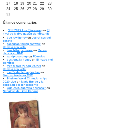
17
18
19
20
21
22
23
24
25
26
27
28
29
30
31
Últimos comentarios
NFR 2019 Live Streaming
en
El
nivel de la divulgación científica (II)
bee raw honey
en
Los chicos del
cohete
consultant billing software
en
Cometa a la vista
time billing software
en
Menos
ciencia en RNE
wordpresssetup
en
Fórmulas
best quality honey
en
El mago y el
científico
mens\' toiletry bag leather
en
Cometa a la vista
men\'s duffle bag leather
en
Menos ciencia en RNE
Biathlon World Championships
2020 Live
en
Mario Bunge y la
sociedad del conocimiento
Que es la anorexia nerviosa?
en
Nebulosa de Gran Canaria