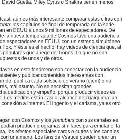
David Guetta, Miley Cyrus o Shakira tienen menos
ast, aún es más interesante comparar estas cifras con
tonta
: los capítulos de final de temporada de la serie
n en EEUU a unos 9 millones de espectadores. De
o de la nueva temporada de Cosmos tuvo una audiencia
 de espectadores en EEUU, con un estreno simultáneo
 Fox. Y éste es el hecho: hay vídeos de ciencia que, al
populares que Juego de Tronos. Lo que no son
upuestos de unos y de otros.
claves en este fenómeno son conectar con la audiencia
rsistente y publicar contenidos interesantes con
rrido, publica cada solsticio de verano (ejem) o no
erés, mal asunto. No se necesitan grandes
cha dedicación y empeño, porque producir vídeos es
o. Los medios están casi al alcance de cualquiera: un
conexión a Internet. El ingenio y el carisma, ya es otro
 Sagan con Cosmos y los
youtubers
con sus canales es
podían producir programas similares para emularle: la
a, los efectos especiales caros o cutres y los canales
n con una mano. Los fans de Vsauce pueden crear un