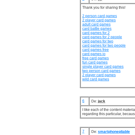
Thank you for sharing this!
2 person card games
2 player card games
adult card games
card battle games
card games for 2
card games for 2 people
card games for two
card games for two people
card games free
card games io
free card games
fun card games
single player card games
two person card games
2 player card games
wild card games
6
De:
jack
I like each of the content materi
regarding this particular, becaus
7
De:
smartphonepliable