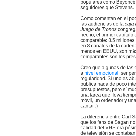
populares como Beyoncé, 
seguidores que Stevens.
Como comentan en el podc
las audiencias de la
caja 
Juego de Tronos
congrega
hecho, el primer capítul
comparable: 8.5 millones
en 8 canales de la cadena
menos en EEUU, son más 
comparables son los pres
Creo que algunas de las 
a
nivel emocional
, ser pe
regularidad. Si uno es abu
publica nada de poco int
presupuestos, pero sí mu
una tarea que lleva tiemp
móvil, un ordenador y una 
cantar :)
La diferencia entre Carl
que los fans de Sagan no 
calidad del VHS era pésim
de televisión se contaba