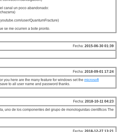
el canal un poco abandonado:
nchazarra)
w.youtube.com/user/QuantumFracture)
ue se me ocurren a bote pronto.
Fecha:
2015-06-30 01:39
Fecha:
2018-09-01 17:24
e for you here are the many feature for windows set the
microsoft
save to all user name and password thanks.
Fecha:
2018-10-11 04:23
la, uno de los componentes del grupo de monologuistas científicos The
Fecha:
2018-12-27 13:21