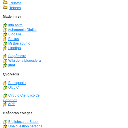
Relatos
Tebeos
Made in rvr
info.astro
Astronomía Digital
Blogalia
Bloxus
Mi Barrapunto
Linotipo
Blogómetro
Wiki de la blogosfera
jibot
Qvo vadis
Barrapunto
GULIC
Círculo Científico de
Canarias
ARP
Bitácoras colegas
Biblioteca de Babel
Una cuestión personal