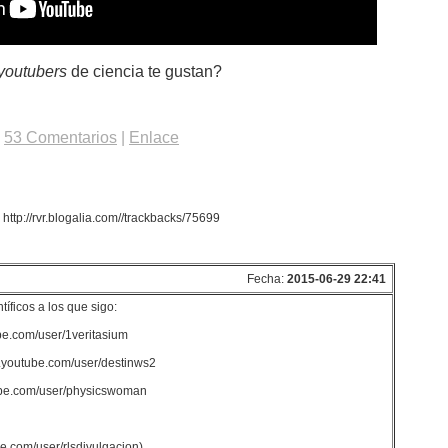
youtubers
de ciencia te gustan?
|
53 Comentarios
|
Enlace
http://rvr.blogalia.com//trackbacks/75699
Fecha:
2015-06-29 22:41
tíficos a los que sigo:
ube.com/user/1veritasium
w.youtube.com/user/destinws2
utube.com/user/physicswoman
be.com/user/rlsdivulgacion)