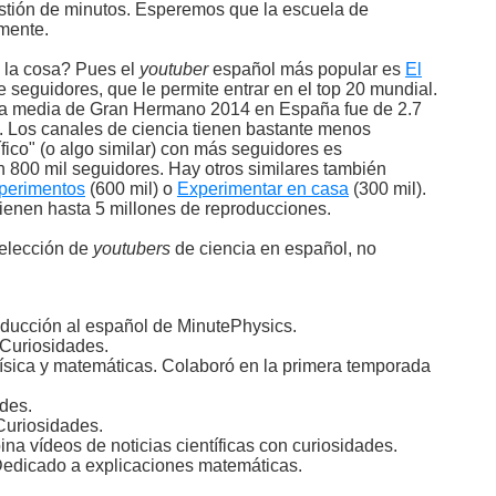
tión de minutos. Esperemos que la escuela de
mente.
 la cosa? Pues el
youtuber
español más popular es
El
 seguidores, que le permite entrar en el top 20 mundial.
ia media de Gran Hermano 2014 en España fue de 2.7
. Los canales de ciencia tienen bastante menos
ífico" (o algo similar) con más seguidores es
 800 mil seguidores. Hay otros similares también
perimentos
(600 mil) o
Experimentar en casa
(300 mil).
ienen hasta 5 millones de reproducciones.
selección de
youtubers
de ciencia en español, no
aducción al español de MinutePhysics.
 Curiosidades.
Física y matemáticas. Colaboró en la primera temporada
ades.
 Curiosidades.
na vídeos de noticias científicas con curiosidades.
Dedicado a explicaciones matemáticas.