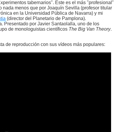
Experimentos tabernarios". Este es el más "profesional"
o nada menos que por Joaquín Sevilla (profesor titular
rónica en la Universidad Pública de Navarra) y mi
tia
(director del Planetario de Pamplona).
ca. Presentado por Javier Santaolalla, uno de los
po de monologuistas científicos
The Big Van Theory
.
sta de reproducción con sus vídeos más populares: