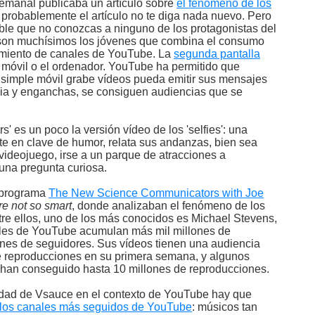
emanal publicaba un artículo sobre
el fenómeno de los
, probablemente el artículo no te diga nada nuevo. Pero
ble que no conozcas a ninguno de los protagonistas del
ue son muchísimos los jóvenes que combina el consumo
uimiento de canales de YouTube. La
segunda pantalla
el móvil o el ordenador. YouTube ha permitido que
 simple móvil grabe vídeos pueda emitir sus mensajes
acia y enganchas, se consiguen audiencias que se
s' es un poco la versión vídeo de los 'selfies': una
e en clave de humor, relata sus andanzas, bien sea
 videojuego, irse a un parque de atracciones a
una pregunta curiosa.
 programa
The New Science Communicators with Joe
re not so smart
, donde analizaban el fenómeno de los
ntre ellos, uno de los más conocidos es Michael Stevens,
ales de YouTube acumulan más mil millones de
ones de seguidores. Sus vídeos tienen una audiencia
de reproducciones en su primera semana, y algunos
han conseguido hasta 10 millones de reproducciones.
idad de Vsauce en el contexto de YouTube hay que
e los canales más seguidos de YouTube
: músicos tan