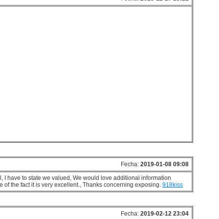
Fecha:
2019-01-08 09:08
al, I have to state we valued, We would love additional information
e of the fact it is very excellent., Thanks concerning exposing.
918kiss
Fecha:
2019-02-12 23:04