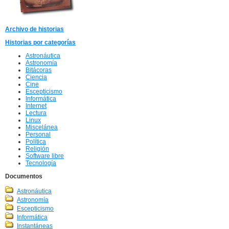
Archivo de historias
Historias por categorías
Astronáutica
Astronomía
Bitácoras
Ciencia
Cine
Escepticismo
Informática
Internet
Lectura
Linux
Miscelánea
Personal
Política
Religión
Software libre
Tecnología
Documentos
Astronáutica
Astronomía
Escepticismo
Informática
Instantáneas