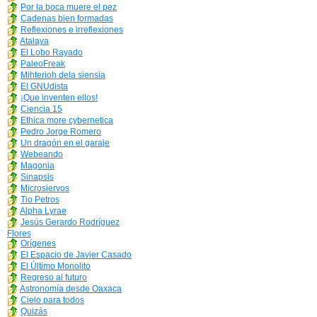
Por la boca muere el pez
Cadenas bien formadas
Reflexiones e irreflexiones
Atalaya
El Lobo Rayado
PaleoFreak
Mihterioh dela siensia
El GNUdista
¡Que inventen ellos!
Ciencia 15
Ethica more cybernetica
Pedro Jorge Romero
Un dragón en el garaje
Webeando
Magonia
Sinapsis
Microsiervos
Tio Petros
Alpha Lyrae
Jesús Gerardo Rodríguez
Flores
Orígenes
El Espacio de Javier Casado
El Último Monolito
Regreso al futuro
Astronomía desde Oaxaca
Cielo para todos
Quizás