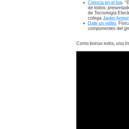
Ciencia en el bar
. "
de todos: presentad
de Tecnología Elect
colega
Javier Armen
Date un voltio
. Físi
componentes del gru
Como bonus extra, una li