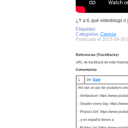
¿Y a tí, qué videoblogs o
Etiquetas:
Categorías:
Ciencia
Publicado el 2015-06-28 
Referencias (TrackBacks)
URL de trackback de esta historia 
Comentarios
1
De:
Dani
Ahí van un par de youtubers cien
- Veritassium: https://www.yout
- Smarter every day: https://ww
- Physics Girl: https://www.yo
...y en español tienes a:
- Rubén Lijó (https://www.youtu